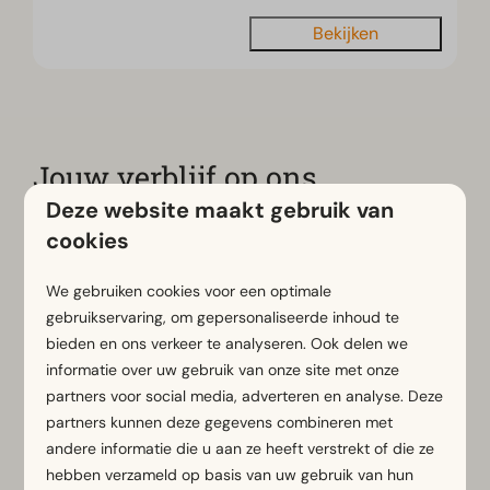
Bekijken
Jouw verblijf op ons
vakantiepark bij Zoutelande
Deze website maakt gebruik van
cookies
Tijdens je vakantie bij Zoutelande kun je verblijven in
de Cube Exclusif 4, een moderne vakantiewoning
We gebruiken cookies voor een optimale
geschikt voor maximaal 4 personen. De woning is
gebruikservaring, om gepersonaliseerde inhoud te
stijlvol en licht ingericht en beschikt over een ruime
bieden en ons verkeer te analyseren. Ook delen we
woonkamer met comfortabele zithoek, eettafel en
informatie over uw gebruik van onze site met onze
partners voor social media, adverteren en analyse. Deze
een volledig uitgeruste open keuken. De twee
partners kunnen deze gegevens combineren met
slaapkamers bieden fijne bedden en voldoende
andere informatie die u aan ze heeft verstrekt of die ze
kastruimte, en de gedeelde badkamer is voorzien
hebben verzameld op basis van uw gebruik van hun
van een wastafel en ruime douche. Buiten wacht een