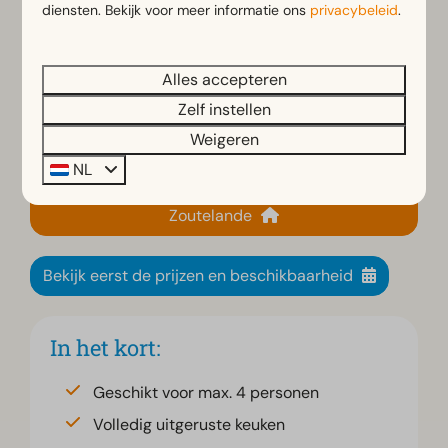
diensten. Bekijk voor meer informatie ons
privacybeleid
.
gemeubileerd terras waar je heerlijk kunt
ontspannen en genieten van de frisse zeelucht. Ook
je
hond is welkom
: in veel van onze vakantiewoningen
Alles accepteren
bij Zoutelande mogen maximaal twee huisdieren
Zelf instellen
mee. Zo beleef je samen een onvergetelijke tijd.
Weigeren
NL
Boek jouw verblijf op ons vakantiepark in
Zoutelande
Bekijk eerst de prijzen en beschikbaarheid
In het kort:
Geschikt voor max. 4 personen
Volledig uitgeruste keuken