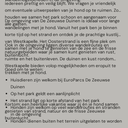
iedereen prettig en veilig blijft. We vragen je vriendelijk
om eventuele uitwerpselen van je hond op te ruimen. Zo
houden we samen het park schoon en aangenaam voor
De omgeving van De Zeeuwse Duinen is ideaal voor lange
alle gasten.
wandelingen met je hond. Vanuit het park ben je binnen
korte tijd op het strand en ontdek je de prachtige kustlijn
van Westkapelle. Het Oosterstrand is een fijne plek om
Ook in de omgeving liggen diverse wandelroutes en
samen met je hond te genieten van de zee en de frisse
natuurgebieden waar je samen kunt genieten van rust,
buitenlucht.
ruimte en het buitenleven. De duinen en kust rondom
Westkapelle bieden volop mogelijkheden om eropuit te
Goed om te weten:
trekken met je hond.
Huisdieren zijn welkom bij EuroParcs De Zeeuwse
Duinen
Op het park geldt een aanlijnplicht
Het strand ligt op korte afstand van het park
Kortom: een heerlijke vakantie waar jij én je hond samen
Honden zijn welkom op veel wandelroutes en stranden
genieten van strand, natuur en de frisse Zeeuwse
in de omgeving
buitenlucht.
Honden dienen buiten het terrein uitgelaten te worden