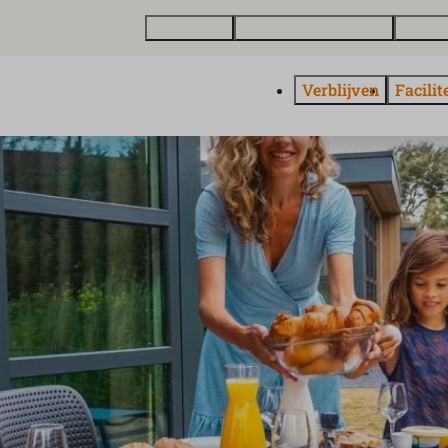
Plattegrond
Vakantiewoning kopen
Over E
Verblijven
Facilit