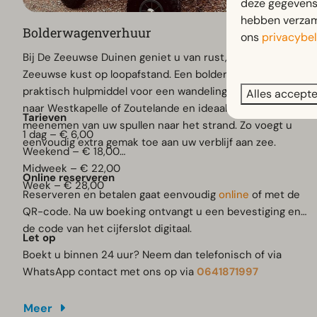
deze gegevens 
hebben verzame
Bolderwagenverhuur
ons
privacybel
Bij De Zeeuwse Duinen geniet u van rust, comfort en de
Zeeuwse kust op loopafstand. Een bolderwagen is een
praktisch hulpmiddel voor een wandeling door de duinen
Alles accept
naar Westkapelle of Zoutelande en ideaal voor het
Tarieven
meenemen van uw spullen naar het strand. Zo voegt u
1 dag – € 6,00
eenvoudig extra gemak toe aan uw verblijf aan zee.
Weekend – € 18,00
Midweek – € 22,00
Online reserveren
Week – € 28,00
Reserveren en betalen gaat eenvoudig
online
of met de
QR-code. Na uw boeking ontvangt u een bevestiging en
de code van het cijferslot digitaal.
Let op
Boekt u binnen 24 uur? Neem dan telefonisch of via
WhatsApp contact met ons op via
0641871997
Meer