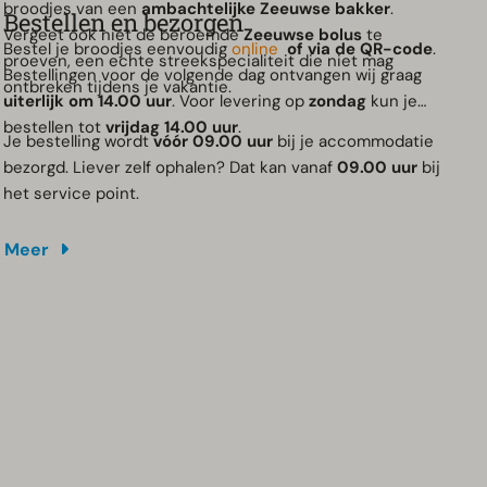
broodjes van een
ambachtelijke Zeeuwse bakker
.
Bestellen en bezorgen
Vergeet ook niet de beroemde
Zeeuwse bolus
te
Bestel je broodjes eenvoudig
online
of via de QR-code
.
proeven, een echte streekspecialiteit die niet mag
Bestellingen voor de volgende dag ontvangen wij graag
ontbreken tijdens je vakantie.
uiterlijk om 14.00 uur
. Voor levering op
zondag
kun je
bestellen tot
vrijdag 14.00 uur
.
Je bestelling wordt
vóór 09.00 uur
bij je accommodatie
bezorgd. Liever zelf ophalen? Dat kan vanaf
09.00 uur
bij
het service point.
Meer