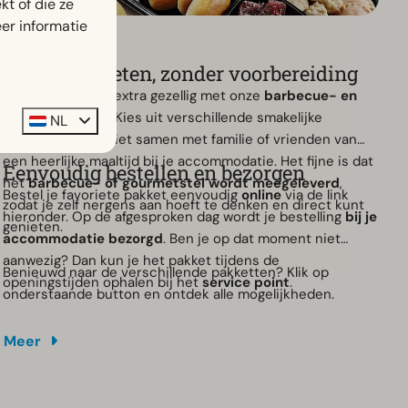
t of die ze
er informatie
Foodboxen
Samen genieten, zonder voorbereiding
Maak je vakantie extra gezellig met onze
barbecue- en
gourmetservice
. Kies uit verschillende smakelijke
NL
pakketten en geniet samen met familie of vrienden van
een heerlijke maaltijd bij je accommodatie. Het fijne is dat
Eenvoudig bestellen en bezorgen
het
barbecue- of gourmetstel wordt meegeleverd
,
Bestel je favoriete pakket eenvoudig
online
via de link
zodat je zelf nergens aan hoeft te denken en direct kunt
hieronder. Op de afgesproken dag wordt je bestelling
bij je
genieten.
accommodatie bezorgd
. Ben je op dat moment niet
aanwezig? Dan kun je het pakket tijdens de
Benieuwd naar de verschillende pakketten? Klik op
openingstijden ophalen bij het
service point
.
onderstaande button en ontdek alle mogelijkheden.
Meer