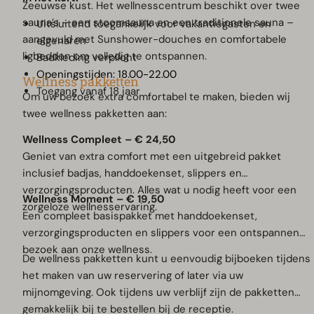
Zeeuwse kust. Het wellnesscentrum beschikt over twee
sauna’s – een stoomsauna en een traditionele sauna –
Uitsluitend toegankelijk voor vakantiegasten en
aangevuld met Sunshower-douches en comfortabele
eigenaren
ligbedden om volledig te ontspannen.
Badkleding verplicht
Openingstijden: 18.00-22.00
Wellness pakketten
Toegang vanaf 18 jaar
Om uw bezoek extra comfortabel te maken, bieden wij
twee wellness pakketten aan:
Wellness Compleet – € 24,50
Geniet van extra comfort met een uitgebreid pakket
inclusief badjas, handdoekenset, slippers en
verzorgingsproducten. Alles wat u nodig heeft voor een
Wellness Moment – € 19,50
zorgeloze wellnesservaring.
Een compleet basispakket met handdoekenset,
verzorgingsproducten en slippers voor een ontspannen
bezoek aan onze wellness.
De wellness pakketten kunt u eenvoudig bijboeken tijdens
het maken van uw reservering of later via uw
mijnomgeving. Ook tijdens uw verblijf zijn de pakketten
gemakkelijk bij te bestellen bij de receptie.