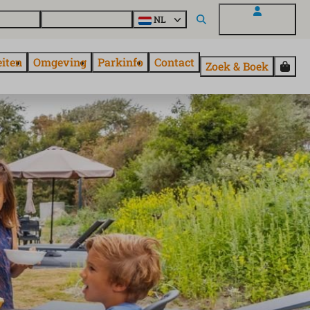
uroParcs
Ontdek alle parken
NL
Mijn EuroParcs
eiten
Omgeving
Parkinfo
Contact
Zoek & Boek