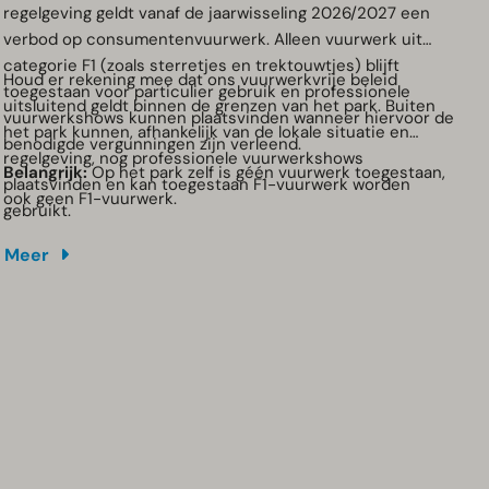
regelgeving geldt vanaf de jaarwisseling 2026/2027 een
verbod op consumentenvuurwerk. Alleen vuurwerk uit
categorie F1 (zoals sterretjes en trektouwtjes) blijft
Houd er rekening mee dat ons vuurwerkvrije beleid
toegestaan voor particulier gebruik en professionele
uitsluitend geldt binnen de grenzen van het park. Buiten
vuurwerkshows kunnen plaatsvinden wanneer hiervoor de
het park kunnen, afhankelijk van de lokale situatie en
benodigde vergunningen zijn verleend.
regelgeving, nog professionele vuurwerkshows
Belangrijk:
Op het park zelf is géén vuurwerk toegestaan,
plaatsvinden en kan toegestaan F1-vuurwerk worden
ook geen F1-vuurwerk.
gebruikt.
Meer